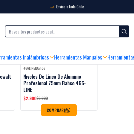
as
Envios a todo Chile
BLES
|
SEDE FÍSICA Y ATENCIÓN AL CLIENTE
|
ENVIO GRATIS SOBRE $99.990 (
rramientas inalámbricas
Herramientas Manuales
Herramienta
466LINE
|
Bahco
-50%
OFF
ewalt
Niveles De Línea De Aluminio
Profesional 75mm Bahco 466-
LINE
$2.990
$5.990
COMPRAR
|