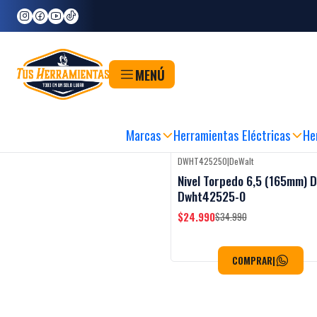
Inicio
Herramientas
Herramientas de Medición
Niveles
Niveles de Burbuj
Niveles de Burbujas
MENÚ
PRA FÁCIL, RÁPIDA Y SEGURA
|
RETIRO EN 60MIN
|
METODOS DE PAGO FLEXI
Marcas
Herramientas Eléctricas
He
DWHT425250
|
DeWalt
Black Week
-29%
OFF
Nivel Torpedo 6,5 (165mm) D
Dwht42525-0
$24.990
$34.990
COMPRAR
|