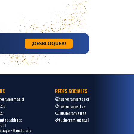
OS
REDES SOCIALES
erramientas.cl
tusherramientas.cl
695
tusherramientas
95
TusHerramientas
entas address
tusherramientas.cl
1661
tiago - Huechuraba