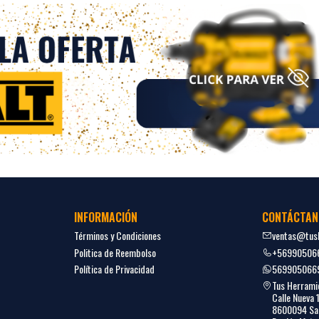
INFORMACIÓN
CONTÁCTAN
Términos y Condiciones
ventas@tush
Politica de Reembolso
+56990506
Política de Privacidad
569905066
Tus Herrami
Calle Nueva 
8600094 San