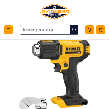
Envios a todo Chile
Inicio
Herramientas
Herramientas Eléctricas
Pistolas de Calor
Pistola De Calor 20v Sin Batería Dewalt Dce530b