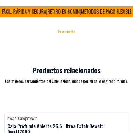
ÁCIL, RÁPIDA Y SEGURA
|
RETIRO EN 60MIN
|
METODOS DE PAGO FLEXIBLES
|
Descripción
Productos relacionados
Las mejores herramientas del sitio, seleccionadas por su calidad y rendimiento.
DWST17809
|
DEWALT
Black Week
-27%
OFF
Caja Profunda Abierta 26,5 Litros Tstak Dewalt
Dwst17809