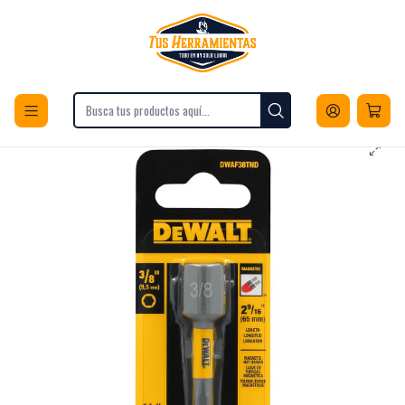
Envios a todo Chile
Inicio
Herramientas
Accesorios para Herramientas
Puntas y Adaptadores
Porta Dados de Tarrajas
Punta Magnetica 3/8" MaxFit DeWalt DWAF38TND