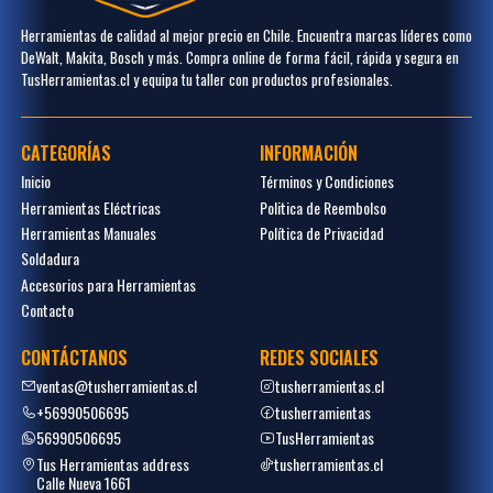
Herramientas de calidad al mejor precio en Chile. Encuentra marcas líderes como
DeWalt, Makita, Bosch y más. Compra online de forma fácil, rápida y segura en
TusHerramientas.cl y equipa tu taller con productos profesionales.
CATEGORÍAS
INFORMACIÓN
Inicio
Términos y Condiciones
Herramientas Eléctricas
Politica de Reembolso
Herramientas Manuales
Política de Privacidad
Soldadura
Accesorios para Herramientas
Contacto
CONTÁCTANOS
REDES SOCIALES
ventas@tusherramientas.cl
tusherramientas.cl
+56990506695
tusherramientas
56990506695
TusHerramientas
Tus Herramientas address
tusherramientas.cl
Calle Nueva 1661