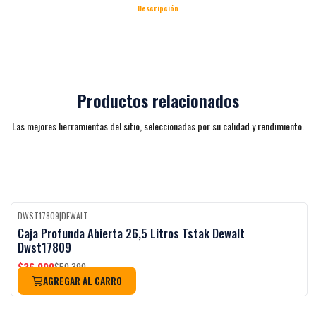
Descripción
Productos relacionados
Las mejores herramientas del sitio, seleccionadas por su calidad y rendimiento.
DWST17809
|
DEWALT
-27%
OFF
Caja Profunda Abierta 26,5 Litros Tstak Dewalt
Dwst17809
$36.990
$50.390
AGREGAR AL CARRO