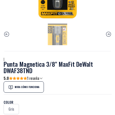
|
Punta Magnetica 3/8" MaxFit DeWalt
DWAF38TND
5.0
1 reseña
MIRA CÓMO FUNCIONA
COLOR
Gris