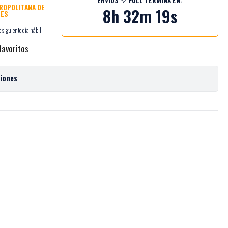
TROPOLITANA DE
8h 32m 18s
NES
 siguiente día hábil.
favoritos
ciones