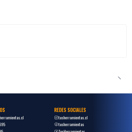
OS
REDES SOCIALES
erramientas.cl
tusherramientas.cl
695
tusherramientas
95
TusHerramientas