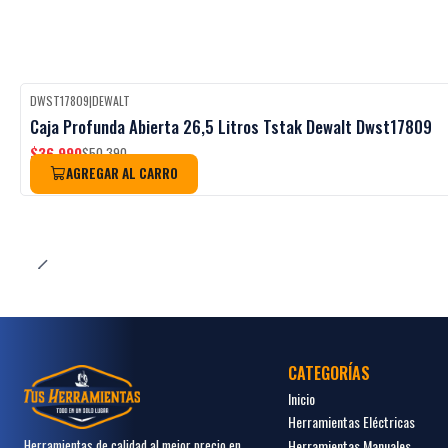
DWST17809
|
DEWALT
Black Week
-27%
OFF
Caja Profunda Abierta 26,5 Litros Tstak Dewalt Dwst17809
$36.990
$50.390
AGREGAR AL CARRO
CATEGORÍAS
Inicio
Herramientas Eléctricas
Herramientas Manuales
Herramientas de calidad al mejor precio en