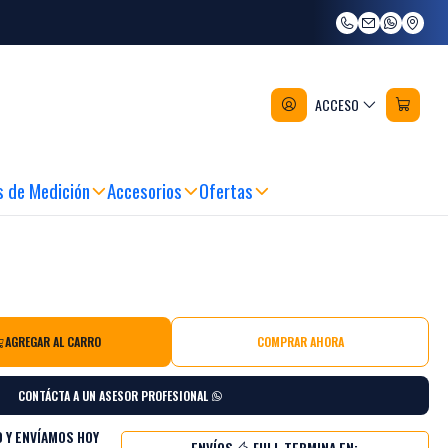
idas Con Gel Dewalt Dwst590013
ACCESO
s de Medición
Accesorios
Ofertas
AGREGAR AL CARRO
COMPRAR AHORA
CONTÁCTA A UN ASESOR PROFESIONAL
 Y ENVÍAMOS HOY
ENVÍOS
FULL TERMINA EN: