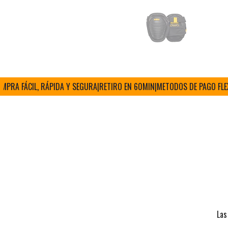
 FÁCIL, RÁPIDA Y SEGURA
|
RETIRO EN 60MIN
|
METODOS DE PAGO FLEXIBL
Las