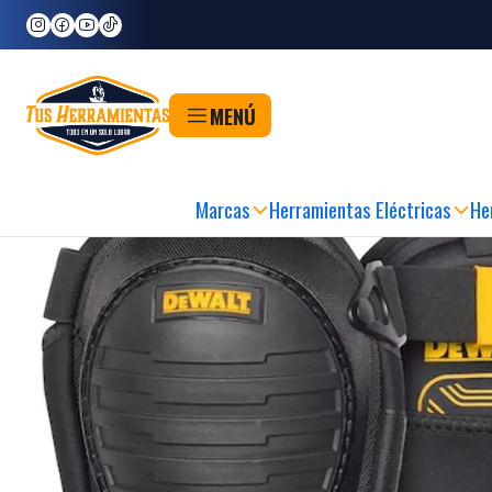
Inicio
Marcas
DeWALT
Rodilleras Rígidas Con Gel Dewalt Dwst590013
MENÚ
Marcas
Herramientas Eléctricas
He