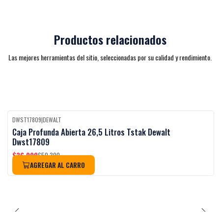
Productos relacionados
Las mejores herramientas del sitio, seleccionadas por su calidad y rendimiento.
DWST17809
|
DEWALT
-27%
OFF
Caja Profunda Abierta 26,5 Litros Tstak Dewalt
Dwst17809
$36.990
$50.390
AGREGAR AL CARRO