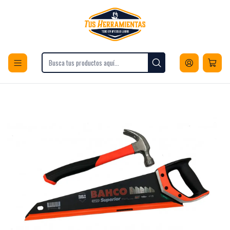
Envios a todo Chile
Inicio
Herramientas
Herramientas Manuales
Sets de Herramientas
Combinadas
SERRUCHO+MARTILLO BAHCO 26001942816