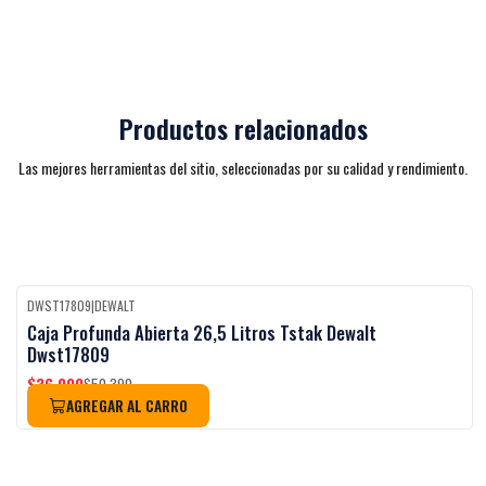
Productos relacionados
Las mejores herramientas del sitio, seleccionadas por su calidad y rendimiento.
DWST17809
|
DEWALT
-27%
OFF
Caja Profunda Abierta 26,5 Litros Tstak Dewalt
Dwst17809
$36.990
$50.390
AGREGAR AL CARRO