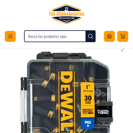
Envios a todo Chile
Inicio
Herramientas
Accesorios para Herramientas
Puntas y Adaptadores
Adaptadores para Taladros
Set 30 Puntas Phillips 1" Flextorq f1ph2ir30 DeWalt