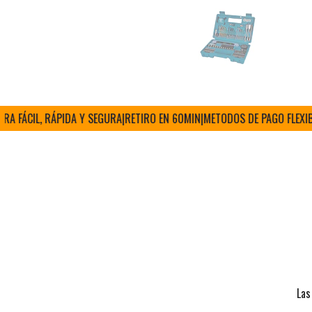
ÁCIL, RÁPIDA Y SEGURA
|
RETIRO EN 60MIN
|
METODOS DE PAGO FLEXIBLES
|
Las