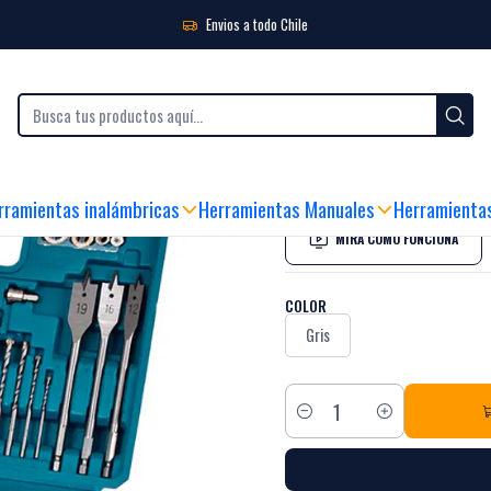
ntas de Destornillador
Set Juego De Puntas Y Accesorios Makita 102 Piezas 
Envios a todo Chile
|
Set Juego De P
Piezas E-10730
Black Week
rramientas inalámbricas
Herramientas Manuales
Herramienta
MIRA CÓMO FUNCIONA
COLOR
Gris
Cantidad