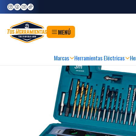
Inicio
Herramientas
Accesorios para Herramientas
Puntas y Adaptadores
Pu
MENÚ
Marcas
Herramientas Eléctricas
He