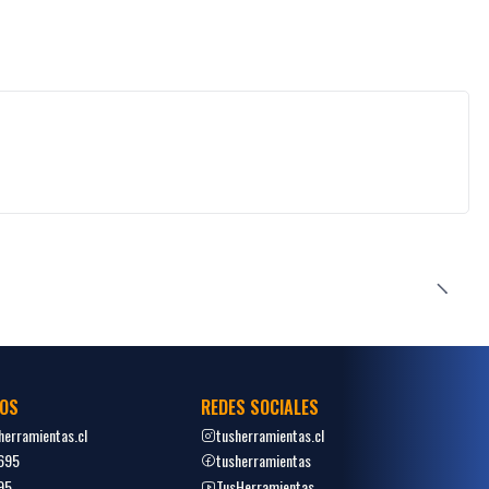
OS
REDES SOCIALES
erramientas.cl
tusherramientas.cl
695
tusherramientas
95
TusHerramientas