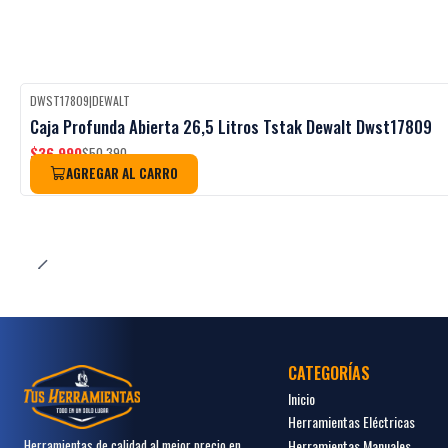
DWST17809
|
DEWALT
Black Week
-27%
OFF
Caja Profunda Abierta 26,5 Litros Tstak Dewalt Dwst17809
$36.990
$50.390
AGREGAR AL CARRO
CATEGORÍAS
Inicio
Herramientas Eléctricas
Herramientas Manuales
Herramientas de calidad al mejor precio en