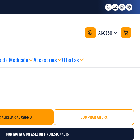
E-10730
untas Y Accesorios Makita 102
ACCESO
s de Medición
Accesorios
Ofertas
AGREGAR AL CARRO
COMPRAR AHORA
CONTÁCTA A UN ASESOR PROFESIONAL