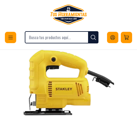
Envios a todo Chile
Inicio
Herramientas
Herramientas Eléctricas
Corte
Sierras
Caladoras
Sierra Caladora Eléctrica 450w Stanley SJ45-B2C