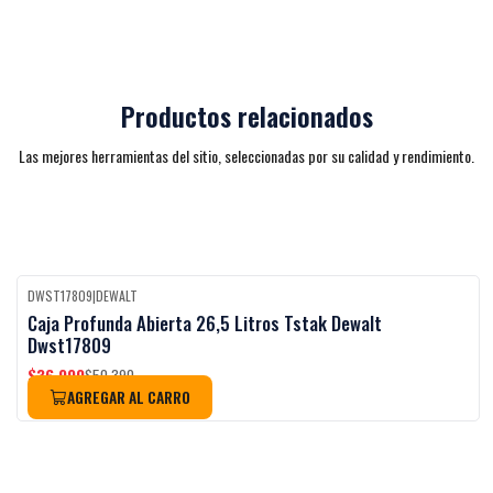
Productos relacionados
Las mejores herramientas del sitio, seleccionadas por su calidad y rendimiento.
DWST17809
|
DEWALT
-27%
OFF
Caja Profunda Abierta 26,5 Litros Tstak Dewalt
Dwst17809
$36.990
$50.390
AGREGAR AL CARRO