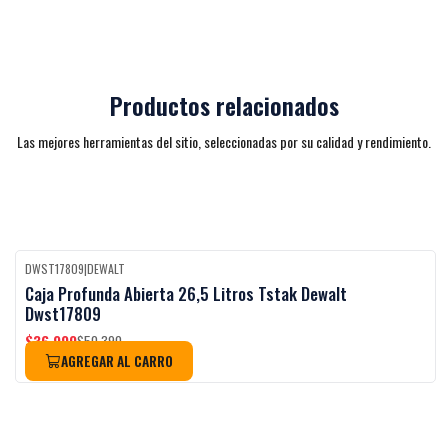
Productos relacionados
Las mejores herramientas del sitio, seleccionadas por su calidad y rendimiento.
DWST17809
|
DEWALT
-27%
OFF
Caja Profunda Abierta 26,5 Litros Tstak Dewalt
Dwst17809
$36.990
$50.390
AGREGAR AL CARRO