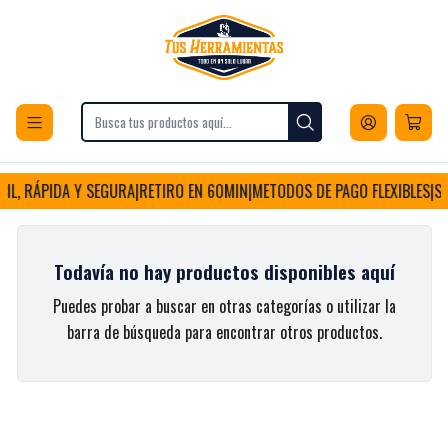
Envios a todo Chile
Inicio
Hogar y Muebles
Cocina y Menaje
Utensilios y Preparación
Utensilios y Preparación
IL, RÁPIDA Y SEGURA
|
RETIRO EN 60MIN
|
METODOS DE PAGO FLEXIBLES
|
SE
Todavía no hay productos disponibles aquí
Puedes probar a buscar en otras categorías o utilizar la
barra de búsqueda para encontrar otros productos.