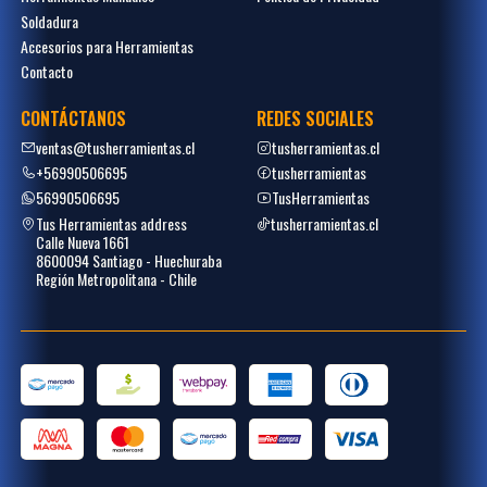
Soldadura
Accesorios para Herramientas
Contacto
CONTÁCTANOS
REDES SOCIALES
ventas@tusherramientas.cl
tusherramientas.cl
+56990506695
tusherramientas
56990506695
TusHerramientas
Tus Herramientas address
tusherramientas.cl
Calle Nueva 1661
8600094 Santiago - Huechuraba
Región Metropolitana - Chile