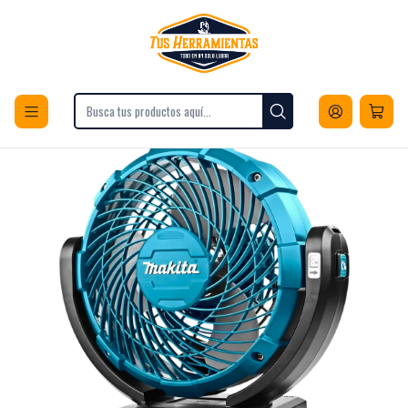
Envios a todo Chile
Inicio
Electrodomésticos
Climatización
Ventiladores
Ventilador Inalámbrico/ 7-1/8 Lxt Makita Dcf102z