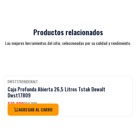
Productos relacionados
Las mejores herramientas del sitio, seleccionadas por su calidad y rendimiento.
DWST17809
|
DEWALT
-27%
OFF
Caja Profunda Abierta 26,5 Litros Tstak Dewalt
Dwst17809
$36.990
$50.390
AGREGAR AL CARRO