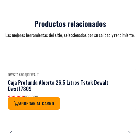
Productos relacionados
Las mejores herramientas del sitio, seleccionadas por su calidad y rendimiento.
DWST17809
|
DEWALT
Black Week
-27%
OFF
Caja Profunda Abierta 26,5 Litros Tstak Dewalt
Dwst17809
$36.990
$50.390
AGREGAR AL CARRO