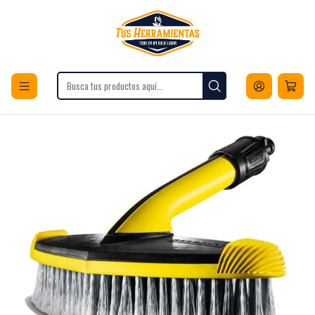
Envios a todo Chile
Inicio
Herramientas
Herramientas Eléctricas
Limpieza
Hidrolavadoras
Wb 60 Cepillo Blando De Lavado Karcher