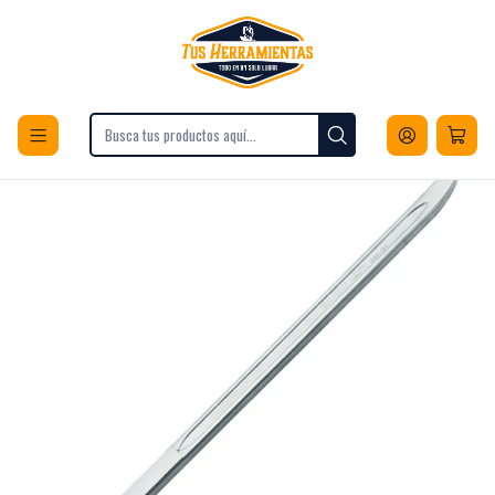
Envios a todo Chile
Inicio
Herramientas
Herramientas para Vehículos
Otras Herramientas
Barra Desmontadora Para Neumáticos 380mm 38a-15 Bahco.