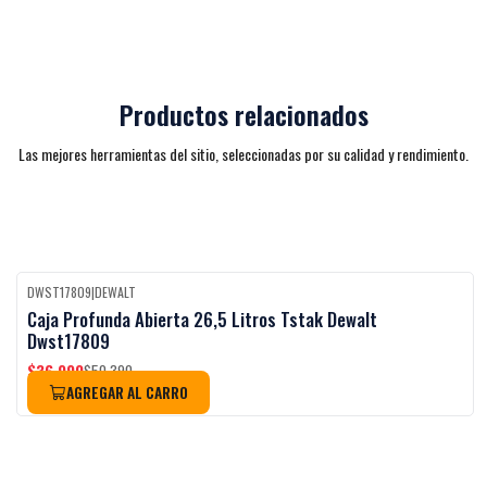
Productos relacionados
Las mejores herramientas del sitio, seleccionadas por su calidad y rendimiento.
DWST17809
|
DEWALT
-27%
OFF
Caja Profunda Abierta 26,5 Litros Tstak Dewalt
Dwst17809
$36.990
$50.390
AGREGAR AL CARRO