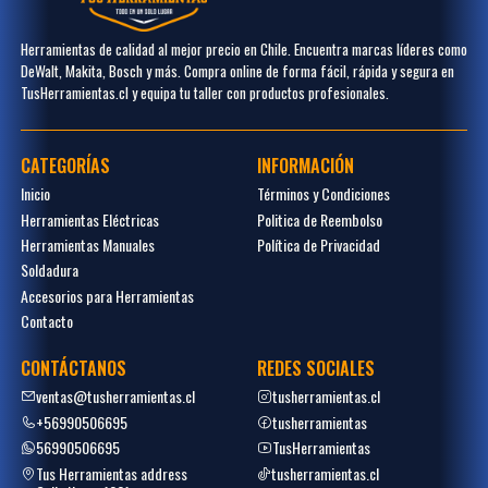
Herramientas de calidad al mejor precio en Chile. Encuentra marcas líderes como
DeWalt, Makita, Bosch y más. Compra online de forma fácil, rápida y segura en
TusHerramientas.cl y equipa tu taller con productos profesionales.
CATEGORÍAS
INFORMACIÓN
Inicio
Términos y Condiciones
Herramientas Eléctricas
Politica de Reembolso
Herramientas Manuales
Política de Privacidad
Soldadura
Accesorios para Herramientas
Contacto
CONTÁCTANOS
REDES SOCIALES
ventas@tusherramientas.cl
tusherramientas.cl
+56990506695
tusherramientas
56990506695
TusHerramientas
Tus Herramientas address
tusherramientas.cl