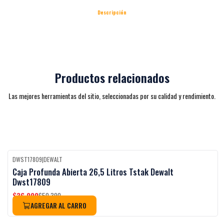
Descripción
Productos relacionados
Las mejores herramientas del sitio, seleccionadas por su calidad y rendimiento.
DWST17809
|
DEWALT
Black Week
-27%
OFF
Caja Profunda Abierta 26,5 Litros Tstak Dewalt
Dwst17809
$36.990
$50.390
AGREGAR AL CARRO