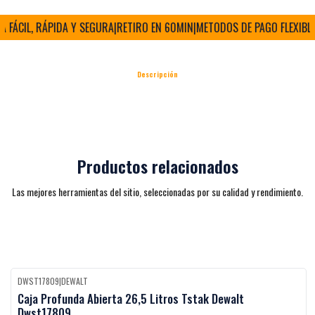
FÁCIL, RÁPIDA Y SEGURA
|
RETIRO EN 60MIN
|
METODOS DE PAGO FLEXIBLES
Descripción
Productos relacionados
Las mejores herramientas del sitio, seleccionadas por su calidad y rendimiento.
DWST17809
|
DEWALT
Black Week
-27%
OFF
Caja Profunda Abierta 26,5 Litros Tstak Dewalt
Dwst17809