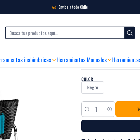
e para Electricistas de 4 vías Makita E-15279
Envios a todo Chile
|
Soporte para El
15279
rramientas inalámbricas
Herramientas Manuales
Herramienta
MIRA CÓMO FUNCIONA
COLOR
Negro
Cantidad