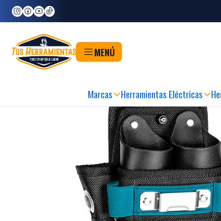
Inicio
Herramientas
Cajas y Organizadores
Bolsos de Herramientas
Soport
MENÚ
Marcas
Herramientas Eléctricas
He