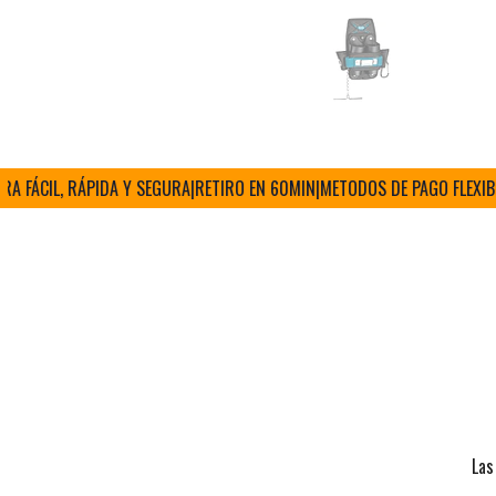
ÁCIL, RÁPIDA Y SEGURA
|
RETIRO EN 60MIN
|
METODOS DE PAGO FLEXIBLES
|
Las