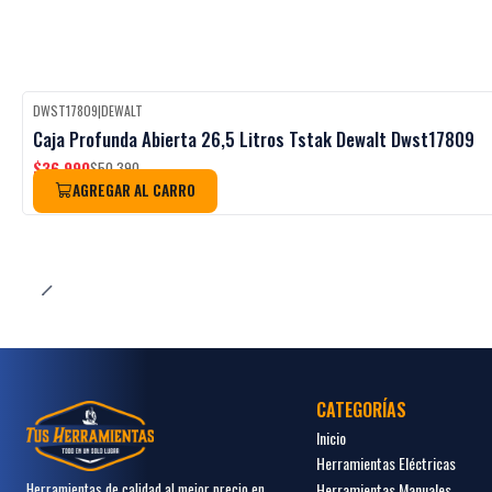
DWST17809
|
DEWALT
-27%
OFF
Caja Profunda Abierta 26,5 Litros Tstak Dewalt Dwst17809
$36.990
$50.390
AGREGAR AL CARRO
CATEGORÍAS
Inicio
Herramientas Eléctricas
Herramientas Manuales
Herramientas de calidad al mejor precio en