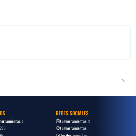
OS
REDES SOCIALES
erramientas.cl
tusherramientas.cl
695
tusherramientas
95
TusHerramientas