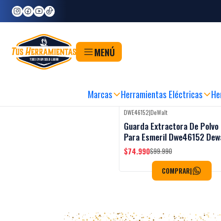
Inicio
Herramientas
Herramientas Industriales
Extractor de Polvo
Extractor de Polvo
MENÚ
PRA FÁCIL, RÁPIDA Y SEGURA
|
RETIRO EN 60MIN
|
METODOS DE PAGO FLEXI
Marcas
Herramientas Eléctricas
He
DWE46152
|
DeWalt
-25%
OFF
Guarda Extractora De Polvo
Para Esmeril Dwe46152 Dew
$74.990
$99.990
COMPRAR
|