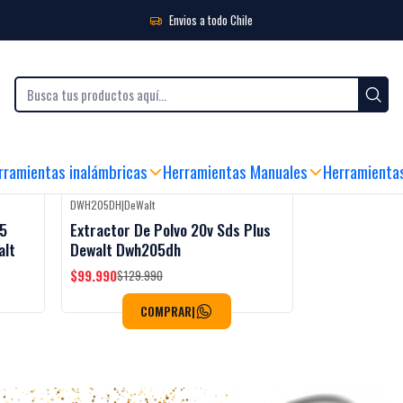
Envios a todo Chile
BLES
|
SEDE FÍSICA Y ATENCIÓN AL CLIENTE
|
ENVIO GRATIS SOBRE $99.990 (
rramientas inalámbricas
Herramientas Manuales
Herramienta
DWH205DH
|
DeWalt
-23%
OFF
 5
Extractor De Polvo 20v Sds Plus
alt
Dewalt Dwh205dh
$99.990
$129.990
COMPRAR
|