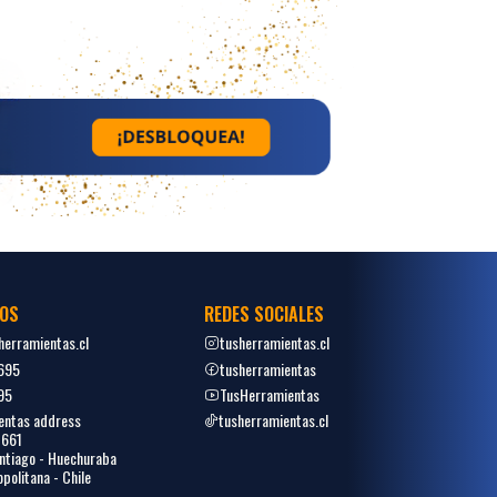
OS
REDES SOCIALES
erramientas.cl
tusherramientas.cl
695
tusherramientas
95
TusHerramientas
entas address
tusherramientas.cl
1661
tiago - Huechuraba
politana - Chile