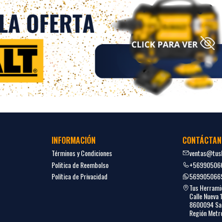
INFORMACIÓN
CONTÁCTAN
Términos y Condiciones
ventas@tush
Politica de Reembolso
+56990506
Política de Privacidad
569905066
Tus Herrami
Calle Nueva 
8600094 San
Región Metro