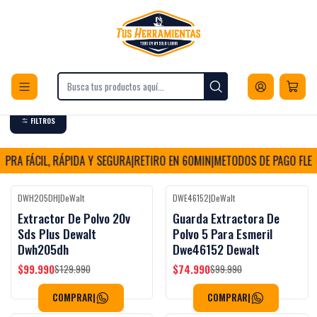
Envios a todo Chile
Inicio
Herramientas
Herramientas Industriales
Herramientas Industriales
FILTROS
PRA FÁCIL, RÁPIDA Y SEGURA
|
RETIRO EN 60MIN
|
METODOS DE PAGO FLEXI
DWH205DH
|
DeWalt
DWE46152
|
DeWalt
Black Week
Black Week
-23%
OFF
-25%
OFF
Extractor De Polvo 20v
Guarda Extractora De
Sds Plus Dewalt
Polvo 5 Para Esmeril
Dwh205dh
Dwe46152 Dewalt
$99.990
$74.990
$129.990
$99.990
COMPRAR
|
COMPRAR
|