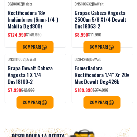
DGD800Z
|
Makita
DNS180632
|
DeWalt
Black Week
Black Week
-17%
OFF
-25%
OFF
Rectificadora 18v
Grapas Cabeza Angosta
Inalámbrica (6mm-1/4'')
2500un 5/8 X1/4 Dewalt
Makita Dgd800z
Dns18063-2
$124.990
$8.990
$149.990
$11.990
COMPRAR
|
COMPRAR
|
DNS181002
|
DeWalt
DCG426B
|
DeWalt
Black Week
-38%
OFF
-49%
OFF
Grapa Dewalt Cabeza
Esmeriladora
Angosta 1 X 1/4
Rectificadora 1/4'' Xr 20v
Dns18100-2
Max Dewalt Dcg426b
$7.990
$189.990
$12.990
$374.990
COMPRAR
|
COMPRAR
|