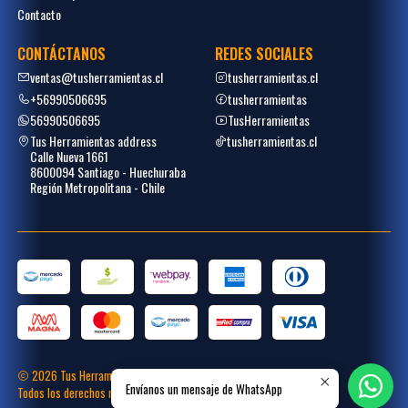
Contacto
CONTÁCTANOS
REDES SOCIALES
ventas@tusherramientas.cl
tusherramientas.cl
+56990506695
tusherramientas
56990506695
TusHerramientas
Tus Herramientas address
tusherramientas.cl
Calle Nueva 1661
8600094 Santiago - Huechuraba
Región Metropolitana - Chile
2026 Tus Herramientas.
Envíanos un mensaje de WhatsApp
Todos los derechos reservados.
Desarrollado por
Placecommerce