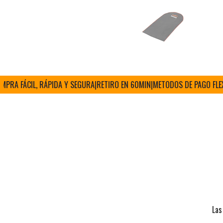
A FÁCIL, RÁPIDA Y SEGURA
|
RETIRO EN 60MIN
|
METODOS DE PAGO FLEXIBL
Las