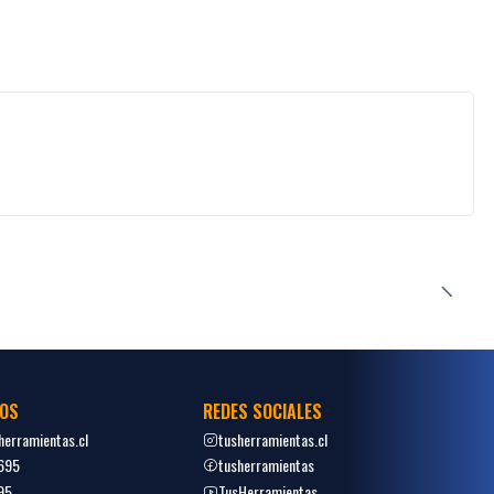
OS
REDES SOCIALES
erramientas.cl
tusherramientas.cl
695
tusherramientas
95
TusHerramientas