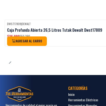
DWST17809
|
DEWALT
-27%
OFF
Caja Profunda Abierta 26,5 Litros Tstak Dewalt Dwst17809
$36.990
$50.390
AGREGAR AL CARRO
CATEGORÍAS
Inicio
Herramientas Eléctricas
Herramientas Manuales
Herramientas de calidad al mejor precio en