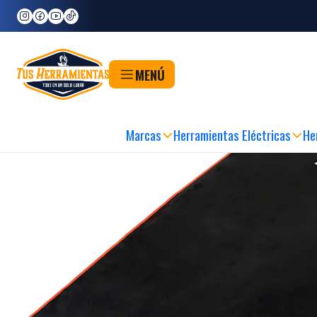
Inicio
Marcas
Bahco
Funda Para Asiento Automóvil 5750 Bahco Negro
MENÚ
Marcas
Herramientas Eléctricas
He