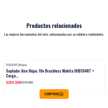
Productos relacionados
Las mejores herramientas del sitio, seleccionadas por su calidad y rendimiento.
DUB184RT
|
Makita
Black Week
-17%
OFF
Soplador Aire Hojas 18v Brushless Makita DUB184RT +
Carga...
$264.990
$319.990
COMPRAR
|