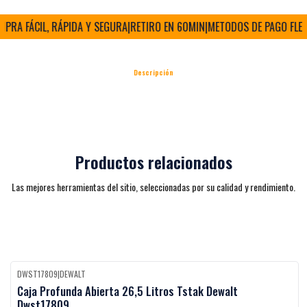
RA FÁCIL, RÁPIDA Y SEGURA
|
RETIRO EN 60MIN
|
METODOS DE PAGO FLEXIB
Descripción
Productos relacionados
Las mejores herramientas del sitio, seleccionadas por su calidad y rendimiento.
DWST17809
|
DEWALT
Black Week
-27%
OFF
Caja Profunda Abierta 26,5 Litros Tstak Dewalt
Dwst17809