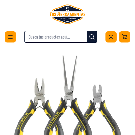
Envios a todo Chile
Inicio
Herramientas
Herramientas Manuales
Alicates
Set De 3 Mini-Alicates Fatmax Stanley FMHT080524